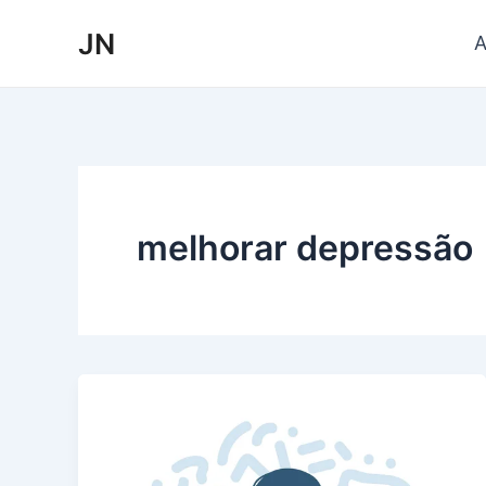
Ir
JN
A
para
o
conteúdo
melhorar depressão