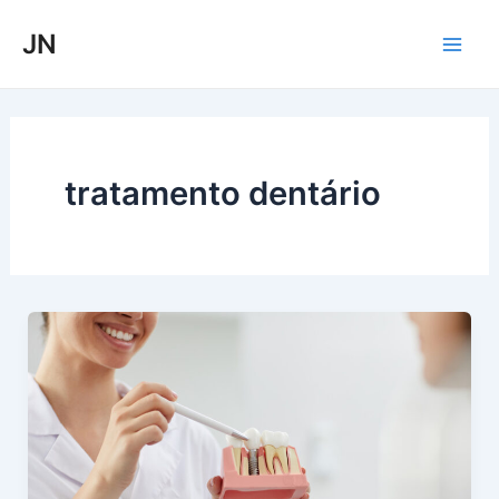
Ir
Mai
JN
para
Men
o
conteúdo
tratamento dentário